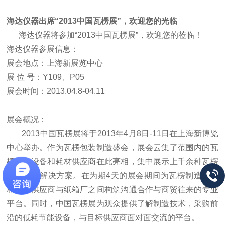
海达仪器出席“
2013
中国瓦楞展”，欢迎您的光临
海达仪器将参加“
2013
中国瓦楞展”，
欢迎您的莅临！
海达仪器参展信息：
展会地点：上海新展览中心
展 位 号：
Y109
、
P05
展会时间：
2013.04.8-04.11
展会概况：
2013
中国瓦楞展将于
2013
年
4
月
8
日
-11
日在上海新博览
中心举办。作为瓦楞包装制造盛会，展会云集了范围内的瓦
楞纸箱设备和耗材供应商在此亮相，集中展示上千余种瓦楞
纸箱制造解决方案。在为期
4
天的展会期间为瓦楞制造设备
和耗材供应商与纸箱厂之间构筑沟通合作与商贸往来的专业
平台。同时，中国瓦楞展为观众提供了解制造技术，采购前
沿的低耗节能设备，与目标供应商面对面交流的平台。