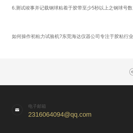
6.测试竣事并记载钢球粘着于胶带至少5秒以上之钢球号数
如何操作初粘力试验机?东莞海达仪器公司专注于胶粘行
电子邮箱
2316064094@qq.com