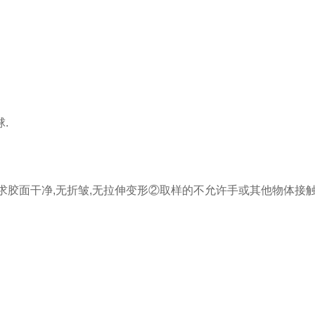
球.
品,要求胶面干净,无折皱,无拉伸变形②取样的不允许手或其他物体接