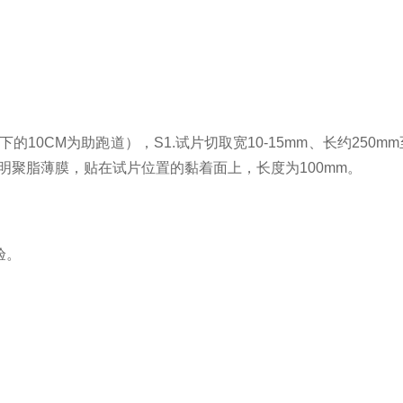
的10CM为助跑道），S1.试片切取宽10-15mm、长约25
的透明聚脂薄膜，贴在试片位置的黏着面上，长度为100mm。
验。