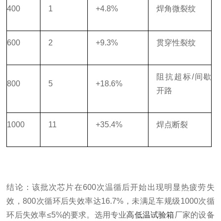
400
1
+4.8%
焊角微裂纹
600
2
+9.3%
贯穿性裂纹
阻抗超标/间歇
800
5
+18.6%
开路
1000
11
+35.4%
焊点断裂
结论：该批次芯片在600次温循后开始出现明显热疲劳失
效，800次循环后失效率达16.7%，未满足车规级1000次循
环后失效率≤5%的要求。选用专业
高低温试验箱
厂家的设备